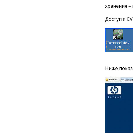
хранения –
Доступ к C
Ниже показ