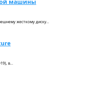
ьной машины
нешнему жесткому диску…
zure
19), в…