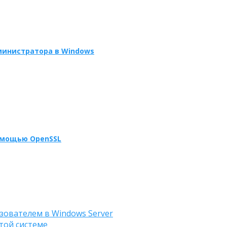
министратора в Windows
омощью OpenSSL
зователем в Windows Server
той системе