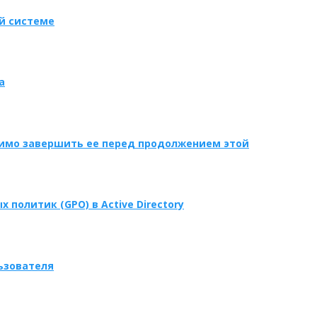
ой системе
а
димо завершить ее перед продолжением этой
политик (GPO) в Active Directory
ьзователя