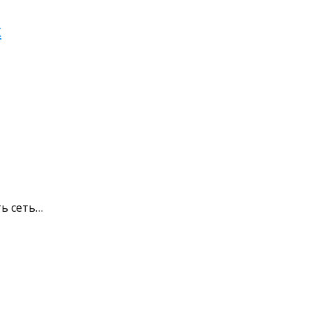
x
ть сеть…