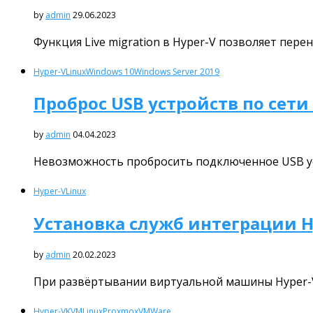
by
admin
29.06.2023
Функция Live migration в Hyper-V позволяет пер
Hyper-V
Linux
Windows 10
Windows Server 2019
Проброс USB устройств по сети
by
admin
04.04.2023
Невозможность пробросить подключенное USB уст
Hyper-V
Linux
Установка служб интеграции Hyp
by
admin
20.02.2023
При развёртывании виртуальной машины Hyper-V 
Hyper-V
KVM
Linux
Proxmox
VMWare