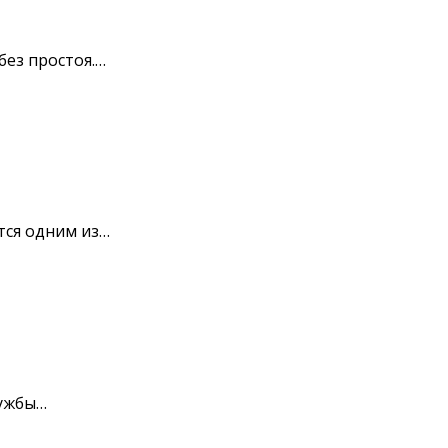
без простоя.…
тся одним из…
лужбы…