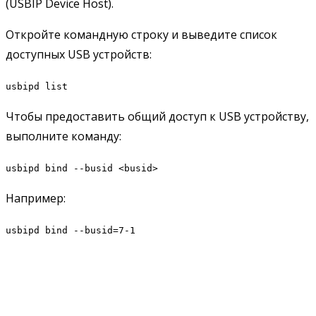
(USBIP Device Host).
Откройте командную строку и выведите список
доступных USB устройств:
usbipd list
Чтобы предоставить общий доступ к USB устройству,
выполните команду:
usbipd bind --busid <busid>
Например:
usbipd bind --busid=7-1