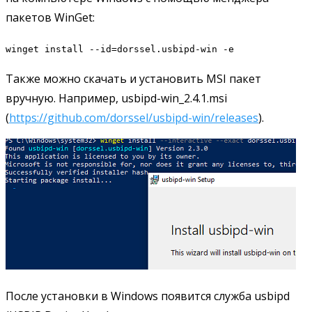
пакетов WinGet:
winget install --id=dorssel.usbipd-win -e
Также можно скачать и установить MSI пакет
вручную. Например, usbipd-win_2.4.1.msi
(
https://github.com/dorssel/usbipd-win/releases
).
После установки в Windows появится служба usbipd