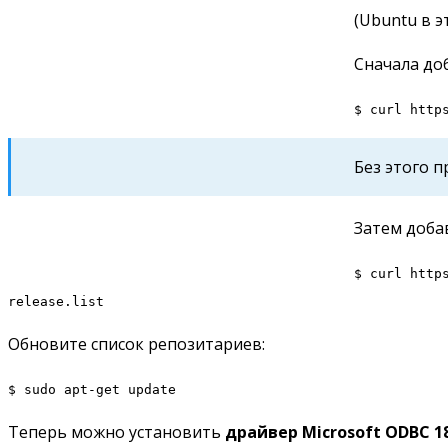
(Ubuntu в э
Сначала до
$ curl http
Без этого 
Затем доба
$ curl http
release.list
Обновите список репозитариев:
$ sudo apt-get update
Теперь можно установить
драйвер Microsoft ODBC 1