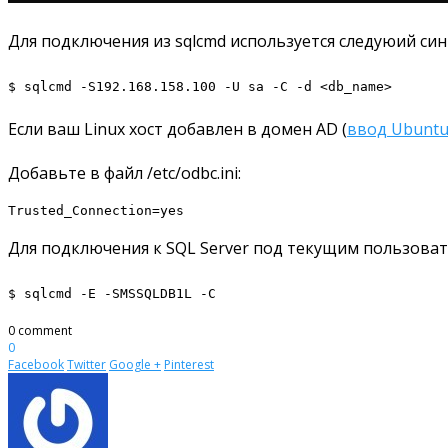
Для подключения из sqlcmd используется следуюий син
$ sqlcmd -S192.168.158.100 -U sa -C -d <db_name>
Если ваш Linux хост добавлен в домен AD (
ввод Ubuntu/
Добавьте в файл /etc/odbc.ini:
Trusted_Connection=yes
Для подключения к SQL Server под текущим пользоват
$ sqlcmd -E -SMSSQLDB1L -C
0 comment
0
Facebook
Twitter
Google +
Pinterest