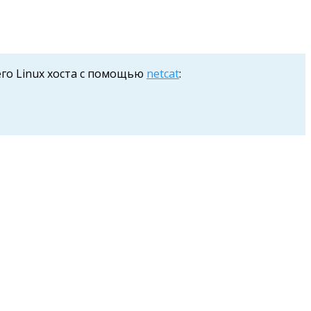
шего Linux хоста с помощью
netcat
: