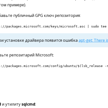
том примере).
бавьте публичный GPG ключ репозитория:
s://packages.microsoft.com/keys/microsoft.asc | sudo tee
при установке драйвера появится ошибка
apt-get: There i
вьте репозитарий Microsoft:
s://packages.microsoft.com/config/ubuntu/$(lsb_release -
8
и утилиту
sqlcmd
: