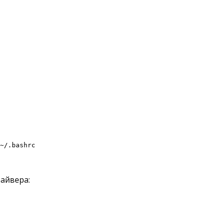
~/.bashrc
айвера: