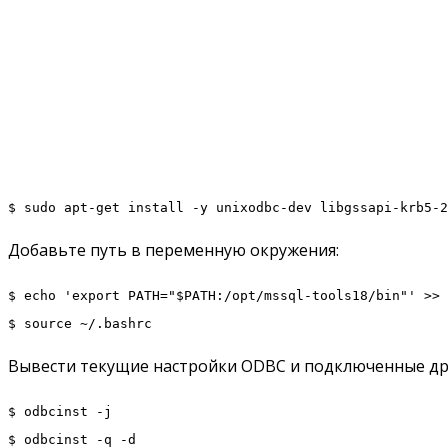
$ sudo apt-get install -y unixodbc-dev libgssapi-krb5-2
Добавьте путь в переменную окружения:
$ echo 'export PATH="$PATH:/opt/mssql-tools18/bin"' >> 
$ source ~/.bashrc
Вывести текущие настройки ODBC и подключенные др
$ odbcinst -j
$ odbcinst -q -d