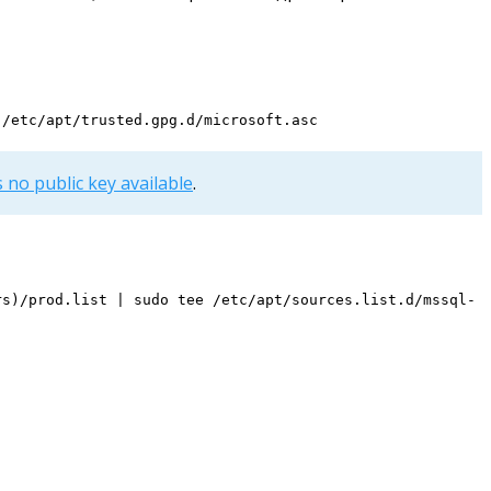
 /etc/apt/trusted.gpg.d/microsoft.asc
s no public key available
.
rs)/prod.list | sudo tee /etc/apt/sources.list.d/mssql-