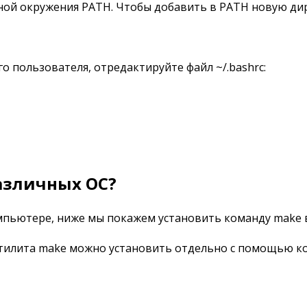
ой окружения PATH. Чтобы добавить в PATH новую дир
 пользователя, отредактируйте файл ~/.bashrc:
азличных ОС?
мпьютере, ниже мы покажем установить команду make в 
тилита make можно установить отдельно с помощью к