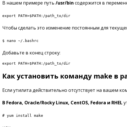
В нашем примере путь
/usr/bin
содержится в переменн
export PATH=$PATH:/path_to/dir
Чтобы сделать это изменение постоянным для текущего
$ nano ~/.bashrc
Добавьте в конец строку:
export PATH=$PATH:/path_to/dir
Как установить команду make в р
Если утилита действительно отсутствует на вашем ко
В Fedora,
Oracle/
Rocky
Linux, CentOS, Fedora и RHEL
у
# yum install make