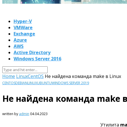
Hyper-V
VMWare
Exchange
Azure
AWS
Active Directory
Windows Server 2016
Home
Linux
CentOS
Не найдена команда make в Linux
CENTOS
DEBIAN
LINUX
UBUNTU
WINDOWS SERVER 2019
Не найдена команда make в
written by
admin
04.04.2023
Утилита
ma