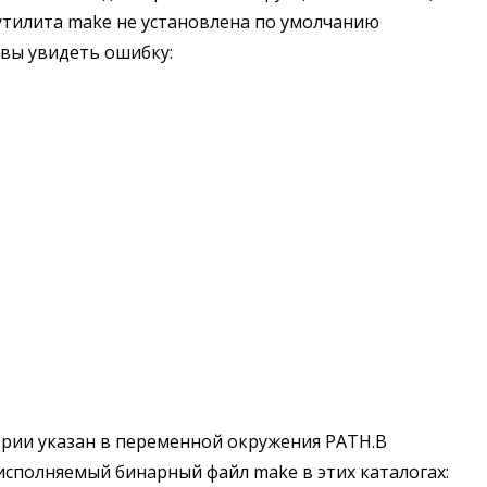
x утилита make не установлена по умолчанию
, вы увидеть ошибку:
ории указан в переменной окружения PATH.В
и исполняемый бинарный файл make в этих каталогах: