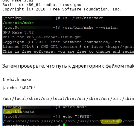
GNU Make 3.82

Built for x86_64-redhat-linux-gnu

Copyright (C) 2010  Free Software Foundation, Inc.
Затем проверьте, что путь к директории с файлом ma
$ which make
$ echo "$PATH"
/usr/local/sbin:/usr/local/bin:/usr/sbin:/usr/bin:/sbi