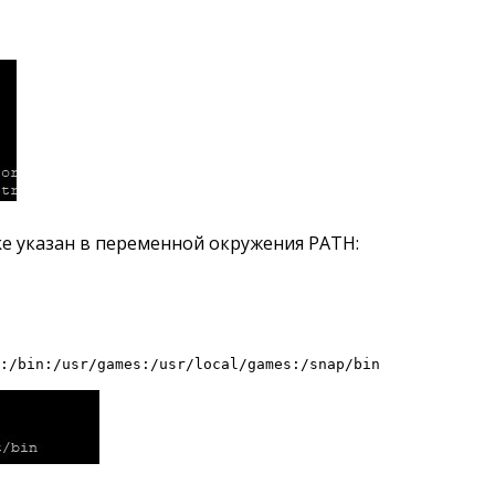
ke указан в переменной окружения PATH:
n:/bin:/usr/games:/usr/local/games:/snap/bin