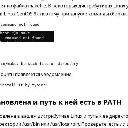
ет из файла makefile. В некоторых дистрибутивах Linu
в Linux CentOS 8), поэтому при запуске команды сборки
 command not found
bin/make: No such file or directory
Ubuntu появляется уведомление:
install it by typing:

новлена и путь к ней есть в PATH
овлена в вашем дистрибутиве Linux и путь к ее директ
ктории /usr/bin или /usr/local/bin. Проверьте, есть л