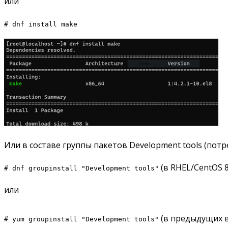
или
# dnf install make
Или в составе группы пакетов Development tools (потре
(в RHEL/CentOS 8
# dnf groupinstall "Development tools"
или
(в предыдущих в
# yum groupinstall "Development tools"