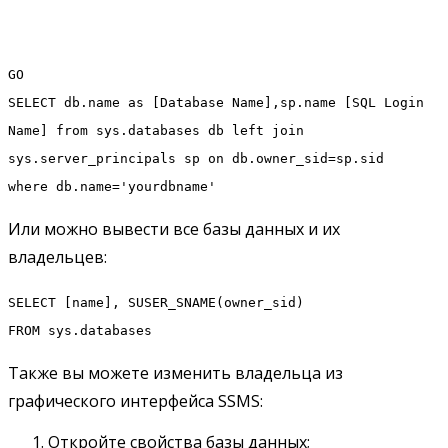
GO
SELECT db.name as [Database Name],sp.name [SQL Login
Name] from sys.databases db left join
sys.server_principals sp on db.owner_sid=sp.sid
where db.name='yourdbname'
Или можно вывести все базы данных и их
владельцев:
SELECT [name], SUSER_SNAME(owner_sid)
FROM sys.databases
Также вы можете изменить владельца из
графического интерфейса SSMS:
Откройте свойства базы данных;