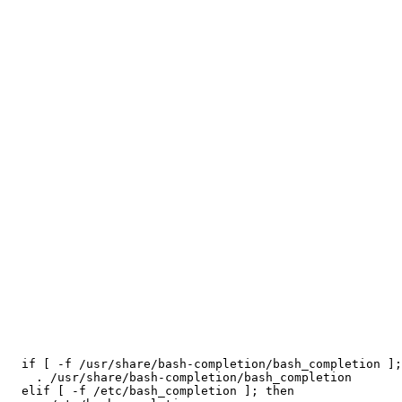
  if [ -f /usr/share/bash-completion/bash_completion ];
    . /usr/share/bash-completion/bash_completion

  elif [ -f /etc/bash_completion ]; then
