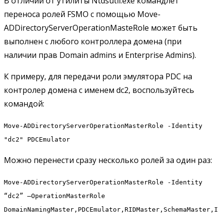
В отличии от утилиты Ntdsutil.exe командлет
переноса ролей FSMO с помощью Move-
ADDirectoryServerOperationMasteRole может быть
выполнен с любого контроллера домена (при
наличии прав Domain admins и Enterprise Admins).
К примеру, для передачи роли эмулятора PDC на
контролер домена с именем dc2, воспользуйтесь
командой:
Move-ADDirectoryServerOperationMasterRole -Identity
"dc2" PDCEmulator
Можно перенести сразу несколько ролей за один раз:
Move-ADDirectoryServerOperationMasterRole -Identity
“dc2” –OperationMasterRole
DomainNamingMaster,PDCEmulator,RIDMaster,SchemaMaster,I