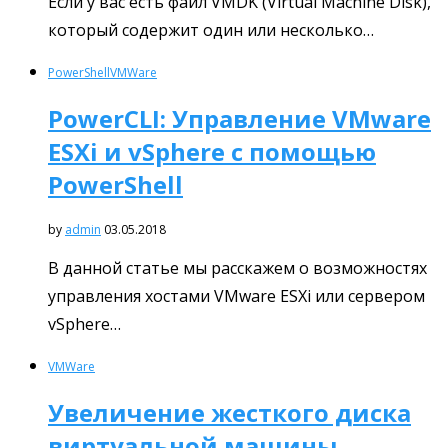
Если у вас есть файл VMDK (Virtual Machine Disk),
который содержит один или несколько…
PowerShell
VMWare
PowerCLI: Управление VMware
ESXi и vSphere с помощью
PowerShell
by
admin
03.05.2018
В данной статье мы расскажем о возможностях
управления хостами VMware ESXi или сервером
vSphere…
VMWare
Увеличение жесткого диска
виртуальной машины