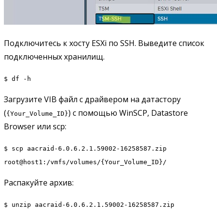
Подключитесь к хосту ESXi по SSH. Выведите список
подключенных хранилищ.
$ df -h
Загрузите VIB файл с драйвером на датастору
(
) с помощью WinSCP, Datastore
{Your_Volume_ID}
Browser или scp:
$ scp aacraid-6.0.6.2.1.59002-16258587.zip
root@host1:/vmfs/volumes/{Your_Volume_ID}/
Распакуйте архив:
$ unzip aacraid-6.0.6.2.1.59002-16258587.zip