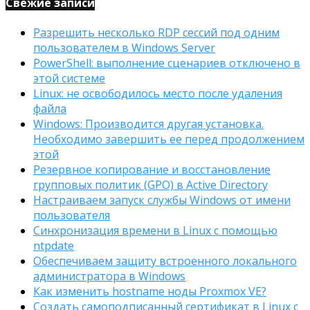
Свежие записи
Разрешить несколько RDP сессий под одним
пользователем в Windows Server
PowerShell: выполнение сценариев отключено в
этой системе
Linux: не освободилось место после удаления
файла
Windows: Производится другая установка.
Необходимо завершить ее перед продолжением
этой
Резервное копирование и восстановление
групповых политик (GPO) в Active Directory
Настраиваем запуск службы Windows от имени
пользователя
Синхронизация времени в Linux с помощью
ntpdate
Обеспечиваем защиту встроенного локального
администратора в Windows
Как изменить hostname ноды Proxmox VE?
Создать самоподписанный сертификат в Linux с