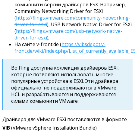
комьюнити версии драйверов ESX. Например,
Community Networking Driver for ESXi
(
https://flings.vmware.com/community-networking-
driver-for-esxi
), USB Network Native Driver for ESXi
(
https://flings.vmware.com/usb-network-native-
driver-for-esxi
);
На сайте v-front.de (
https://vibsdepot.v-
front.de/wiki/index.php/List_of_currently_available_
Во Fling доступна коллекция драйверов ESXi,
которые позволяют использовать многие
популярные устройства в ESXi. Эти драйвера
официально не поддерживаются в VMware
HCL и разрабатываются и поддерживаются
силами комьюнити VMware.
Драйвера для VMware ESXi поставляются в формате
VIB
(VMware vSphere Installation Bundle).