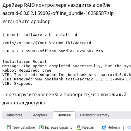
Драйвер RAID контроллера находится в файле
aacraid-6.0.6.2.1.59002-offline_bundle-16258587.zip.
Установите драйвер:
$ esxcli software vib install -d
/vmfs/volumes/{Your_Volume_ID}/aacraid-
6.0.6.2.1.59002-offline_bundle-16258587.zip
Installation Result

Message: The update completed successfully, but the sys
Reboot Required: true

VIBs Installed: Adaptec_Inc_bootbank_scsi-aacraid_6.0.6
VIBs Removed: VMW_bootbank_scsi-aacraid_1.1.5.1-9vmw.67
VIBs Skipped:
Перезагрузите хост ESXi и проверьте, что локальный
диск стал доступен