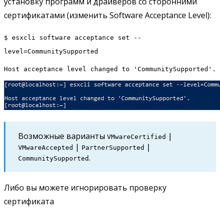
установку программ и драйверов со сторонними
сертификатами (изменить Software Acceptance Level):
$ esxcli software acceptance set --
level=CommunitySupported
Host acceptance level changed to 'CommunitySupported'.
Возможные варианты
|
VMwareCertified
|
|
VMwareAccepted
PartnerSupported
.
CommunitySupported
Либо вы можете игнорировать проверку
сертификата