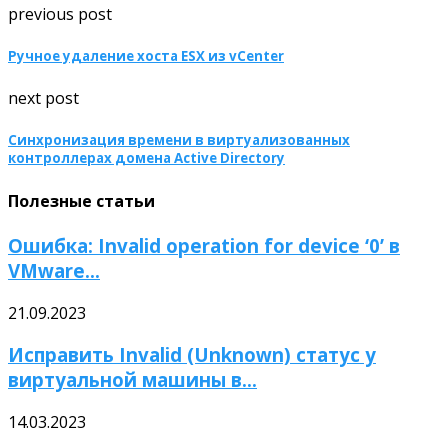
previous post
Ручное удаление хоста ESX из vCenter
next post
Синхронизация времени в виртуализованных
контроллерах домена Active Directory
Полезные статьи
Ошибка: Invalid operation for device ‘0’ в
VMware...
21.09.2023
Исправить Invalid (Unknown) статус у
виртуальной машины в...
14.03.2023