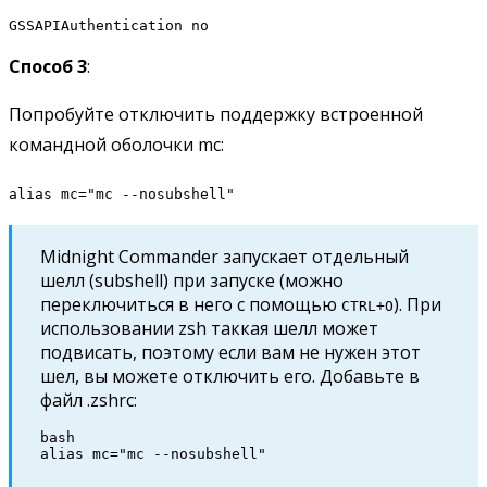
GSSAPIAuthentication no
Способ 3
:
Попробуйте отключить поддержку встроенной
командной оболочки mc:
alias mc="mc --nosubshell"
Midnight Commander запускает отдельный
шелл (subshell) при запуске (можно
переключиться в него с помощью
). При
CTRL+O
использовании zsh таккая шелл может
подвисать, поэтому если вам не нужен этот
шел, вы можете отключить его. Добавьте в
файл .zshrc:
bash

alias mc="mc --nosubshell"