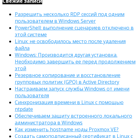
Свежие записи
Разрешить несколько RDP сессий под одним
пользователем в Windows Server
PowerShell: выполнение сценариев отключено в
этой системе
Linux: не освободилось место после удаления
файла
Windows: Производится другая установка.
Необходимо завершить ее перед продолжением
этой
Резервное копирование и восстановление
групповых политик (GPO) в Active Directory
Настраиваем запуск службы Windows от имени
пользователя
Синхронизация времени в Linux с помощью
ntpdate
Обеспечиваем защиту встроенного локального
администратора в Windows
Как изменить hostname ноды Proxmox VE?
Создать самоподписанный сертификат в Linux с