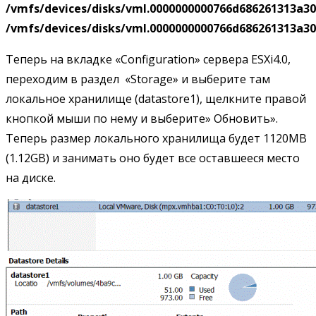
/
vmfs/
devices/
disks/
vml.0000000000766
d686261313
a30
/
vmfs/
devices/
disks/
vml.0000000000766
d686261313
a30
Теперь на вкладке «Configuration» сервера ESXi4.0,
переходим в раздел «Storage» и выберите там
локальное хранилище (datastore1), щелкните правой
кнопкой мыши по нему и выберите» Обновить».
Теперь размер локального хранилища будет 1120MB
(1.12GB) и занимать оно будет все оставшееся место
на диске.