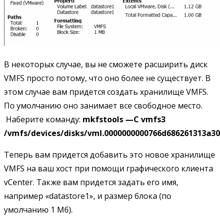
В некоторых случае, вы не сможете расширить диск
VMFS просто потому, что оно более не существует. В
этом случае вам придется создать хранилище VMFS.
По умолчанию оно занимает все свободное место.
Наберите команду:
mkfstools —
C
vmfs3
/
vmfs/
devices/
disks/
vml.0000000000766
d686261313
a30
Теперь вам придется добавить это новое хранилище
VMFS на ваш хост при помощи графического клиента
vCenter. Также вам придется задать его имя,
например «datastore1», и размер блока (по
умолчанию 1 Мб).