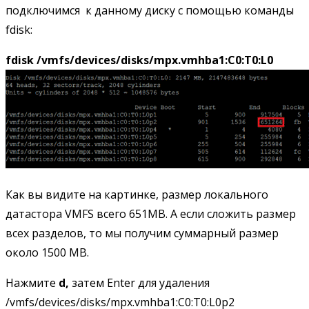
подключимся к данному диску с помощью команды
fdisk:
fdisk /vmfs/devices/disks/mpx.vmhba1:C0:T0:L0
Как вы видите на картинке, размер локального
датастора VMFS всего 651MB. А если сложить размер
всех разделов, то мы получим суммарный размер
около 1500 MB.
Нажмите
d,
затем Enter для удаления
/vmfs/devices/disks/mpx.vmhba1:C0:T0:L0p2