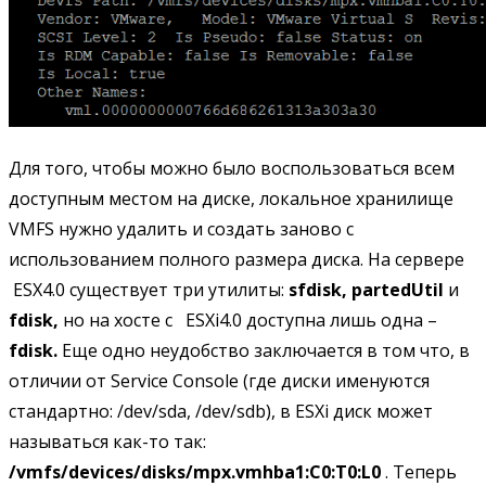
Для того, чтобы можно было воспользоваться всем
доступным местом на диске, локальное хранилище
VMFS нужно удалить и создать заново с
использованием полного размера диска. На сервере
ESX4.0 существует три утилиты:
sfdisk,
partedUtil
и
fdisk,
но на хосте с ESXi4.0 доступна лишь одна –
fdisk.
Еще одно неудобство заключается в том что, в
отличии от Service Console (где диски именуются
стандартно: /dev/sda, /dev/sdb), в ESXi диск может
называться как-то так:
/
vmfs/
devices/
disks/
mpx.
vmhba1:
C0:
T0:
L0
. Теперь