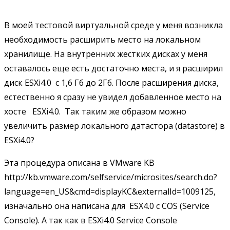
В моей тестовой виртуальной среде у меня возникла
необходимость расширить место на локальном
хранилище. На внутренних жестких дисках у меня
оставалось еще есть достаточно места, и я расширил
диск ESXi4.0 с 1,6 Гб до 2Гб. После расширения диска,
естественно я сразу не увидел добавленное место на
хосте ESXi4.0. Так таким же образом можно
увеличить размер локального датастора (datastore) в
ESXi4.0?
Эта процедура описана в VMware KB
http://kb.vmware.com/selfservice/microsites/search.do?
language=en_US&cmd=displayKC&externalId=1009125,
изначально она написана для ESX4.0 с COS (Service
Console). А так как в ESXi4.0 Service Console