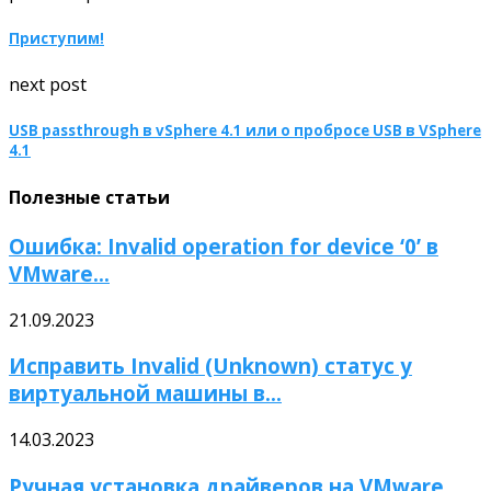
Приступим!
next post
USB passthrough в vSphere 4.1 или о пробросе USB в VSphere
4.1
Полезные статьи
Ошибка: Invalid operation for device ‘0’ в
VMware...
21.09.2023
Исправить Invalid (Unknown) статус у
виртуальной машины в...
14.03.2023
Ручная установка драйверов на VMware