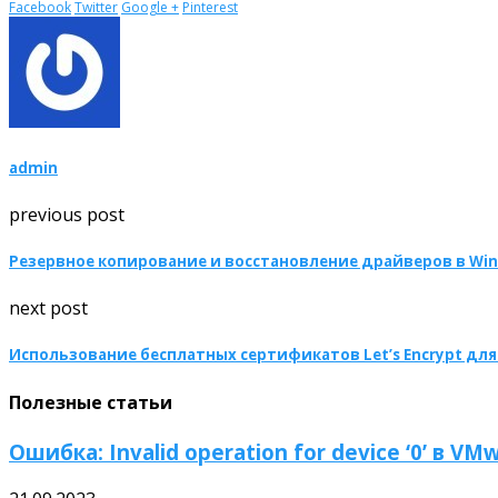
Facebook
Twitter
Google +
Pinterest
admin
previous post
Резервное копирование и восстановление драйверов в Win
next post
Использование бесплатных сертификатов Let’s Encrypt для 
Полезные статьи
Ошибка: Invalid operation for device ‘0’ в VMw