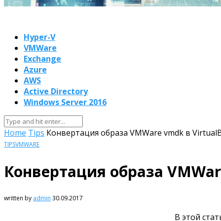
Hyper-V
VMWare
Exchange
Azure
AWS
Active Directory
Windows Server 2016
Home
Tips
Конвертация образа VMWare vmdk в VirtualB
TIPS
VMWARE
Конвертация образа VMWare 
written by
admin
30.09.2017
В этой ста