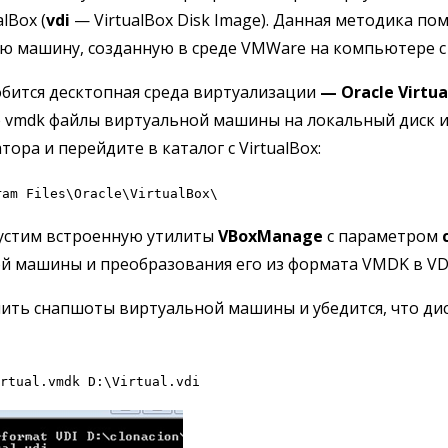
alBox (
vdi
— VirtualBox Disk Image). Данная методика по
ю машину, созданную в среде VMWare на компьютере с 
бится десктопная среда виртуализации
— Oracle Virtua
 vmdk файлы виртуальной машины на локальный диск и
ора и перейдите в каталог с VirtualBox:
ram Files\Oracle\VirtualBox\
устим встроенную утилиты
VBoxManage
с параметром
й машины и преобразования его из формата VMDK в VD
лить снапшоты виртуальной машины и убедится, что д
rtual.vmdk D:\Virtual.vdi