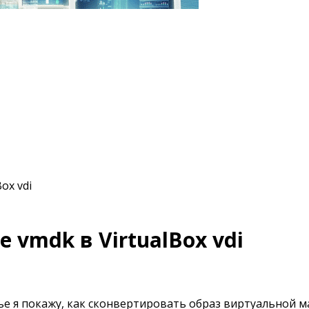
ox vdi
vmdk в VirtualBox vdi
тье я покажу, как сконвертировать образ виртуальной