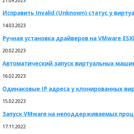
21.09.2023
Исправить Invalid (Unknown) статус у вирту
14.03.2023
Ручная установка драйверов на VMware ESX
20.02.2023
Автоматический запуск виртуальных машин
16.02.2023
Одинаковые IP адреса у клонированных ви
15.02.2023
Запуск VMware на неподдерживаемых проц
17.11.2022