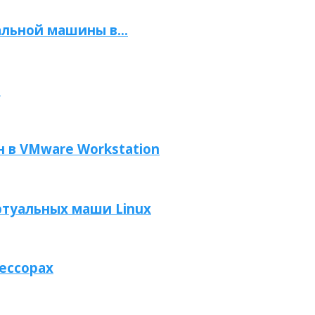
альной машины в...
i
 в VMware Workstation
ртуальных маши Linux
ессорах