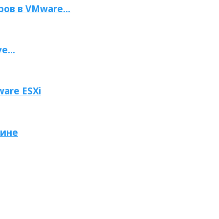
ов в VMware...
e...
are ESXi
шине