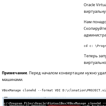
Oracle Virtu
виртуальну
Нам понадо
Скопируйте
администрат
cd c: \Prog
Теперь зап
виртуально
Примечание
. Перед началом конвертации нужно уда
машинами.
VBoxManage clonehd --format VDI D:\clonation\PROJECT.vi