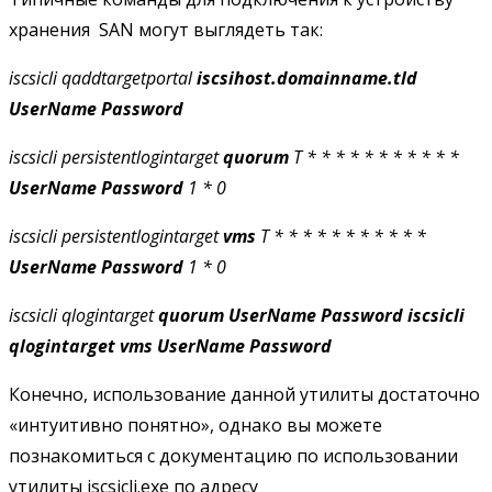
хранения SAN могут выглядеть так:
iscsicli
qaddtargetportal
iscsihost.domainname.tld
UserName Password
iscsicli persistentlogintarget
quorum
T * * * * * * * * * * *
UserName
Password
1 * 0
iscsicli persistentlogintarget
vms
T * * * * * * * * * * *
UserName
Password
1 * 0
iscsicli qlogintarget
quorum
UserName Password
iscsicli
qlogintarget
vms
UserName Password
Конечно, использование данной утилиты достаточно
«интуитивно понятно», однако вы можете
познакомиться с документацию по использовании
утилиты iscsicli.exe по адресу