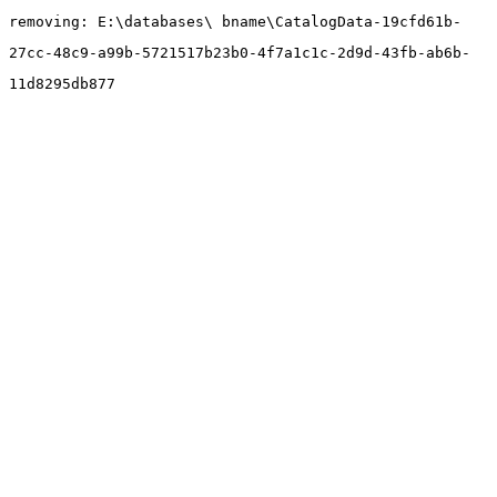
removing: E:\databases\ bname\CatalogData-19cfd61b-
27cc-48c9-a99b-5721517b23b0-4f7a1c1c-2d9d-43fb-ab6b-
11d8295db877