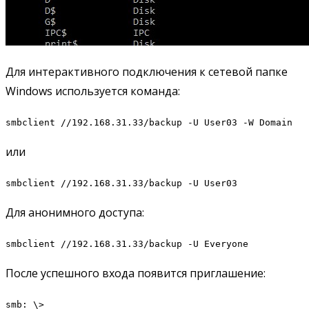
Для интерактивного подключения к сетевой папке
Windows используется команда:
smbclient //192.168.31.33/backup -U User03 -W Domain
или
smbclient //192.168.31.33/backup -U User03
Для анонимного доступа:
smbclient //192.168.31.33/backup -U Everyone
После успешного входа появится приглашение:
smb: \>