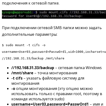
подключения к сетевой папке.
При подключении сетевой SMB папки можно задать
дополнительные параметры:
$ sudo mount -t cifs -o
username=User03,password=PasswOrd1,uid=1000,iocharset=u
//192.168.31.33/backup /mnt/share
//192.168.31.33/backup
– сетевая папка Windows
/mnt/share
– точка монтирования
-t cifs
– указать файловую систему для
монтирования
-o
опции монтирования (эту опцию можно
использовать только с правами root, поэтому в
команде используется sudo)
username=User03,password=PasswOrd1
– имя и