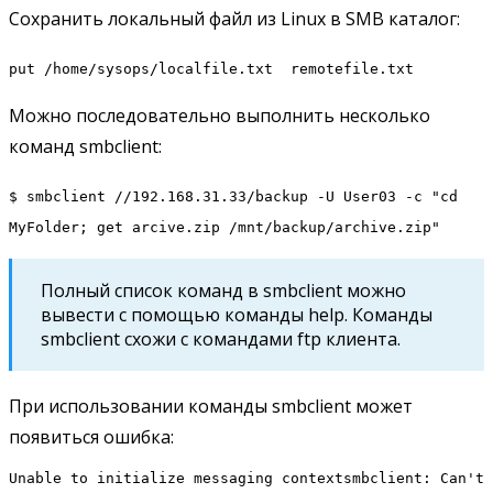
Сохранить локальный файл из Linux в SMB каталог:
put /home/sysops/localfile.txt remotefile.txt
Можно последовательно выполнить несколько
команд smbclient:
$ smbclient //192.168.31.33/backup -U User03 -c "cd
MyFolder; get arcive.zip /mnt/backup/archive.zip"
Полный список команд в smbclient можно
вывести с помощью команды help. Команды
smbclient схожи с командами ftp клиента.
При использовании команды smbclient может
появиться ошибка:
Unable to initialize messaging contextsmbclient: Can't