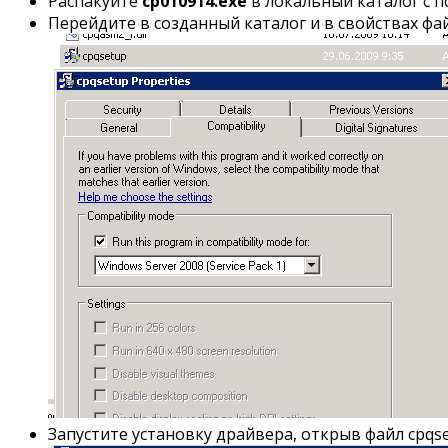
Распакуйте
cp010914.exe
в локальный каталог с
Перейдите в созданный каталог и в свойствах фа
Запустите установку драйвера, открыв файл cpqse