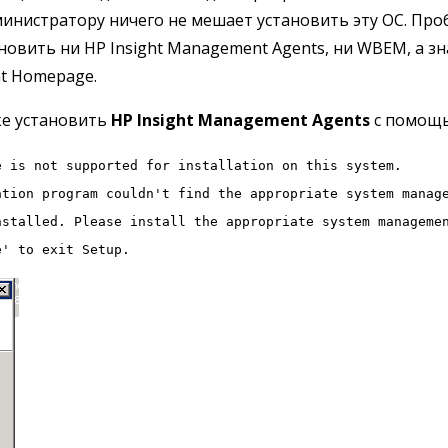
министратору ничего не мешает установить эту ОС. Проб
новить ни HP Insight Management Agents, ни WBEM, а з
t Homepage.
е установить
HP Insight Management Agents
с помощ
e is not supported for installation on this system.
ation program couldn't find the appropriate system manag
nstalled. Please install the appropriate system manageme
e' to exit Setup.