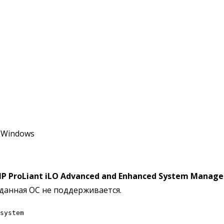
r Windows
P ProLiant iLO Advanced and Enhanced System Managem
 данная ОС не поддерживается.
system