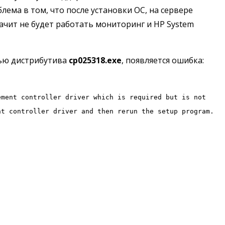
лема в том, что после установки ОС, на сервере
начит не будет работать мониторинг и HP System
ью дистрибутива
cp025318.exe
, появляется ошибка:
ement controller driver which is required but is not
nt controller driver and then rerun the setup program.