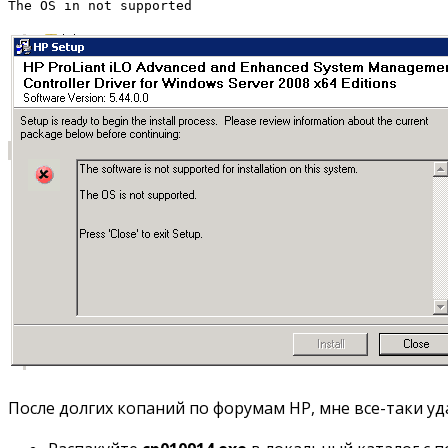
The OS in not supported
После долгих копаний по форумам HP, мне все-таки уд