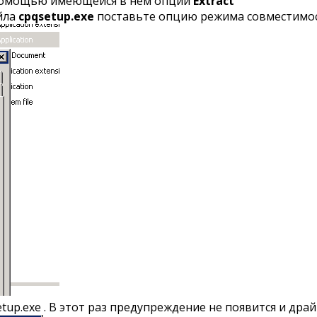
 помощью имеющейся в нем опции
Extract
йла
cpqsetup.exe
поставьте опцию режима совместимости 
tup.exe . В этот раз предупреждение не появится и драй