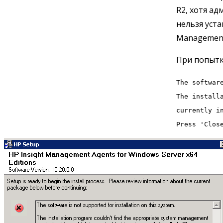
R2, хотя ад
нельзя уста
Managemen
При попытк
The softwar
The install
currently i
Press 'Clos