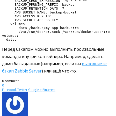
      BACKUP_CRON_EXPRESSION: "0 * * * *"

      BACKUP_PRUNING_PREFIX: backup-

      BACKUP_RETENTION_DAYS: 7

      AWS_BUCKET_NAME: backup-bucket

      AWS_ACCESS_KEY_ID: 
      AWS_SECRET_ACCESS_KEY: 
    volumes:

      - data:/backup/my-app-backup:ro

      - /var/run/docker.sock:/var/run/docker.sock:ro

volumes:

Перед бэкапом можно выполнить произвольные
команды внутри контейнера. Например, сделать
дамп базы данных (например, если вы
выполняете
бэкап Zabbix Server
) или ещё что-то.
0 comment
0
Facebook
Twitter
Google +
Pinterest