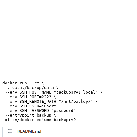
docker run --rm \

 -v data:/backup/data \

 --env SSH_HOST_NAME="backupsrv1.local" \

 --env SSH_PORT=2222 \

 --env SSH_REMOTE_PATH="/mnt/backup/" \

 --env SSH_USER="user"

 --env SSH_PASSWORD="password"

 --entrypoint backup \
