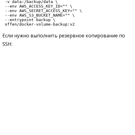
 -v data:/backup/data \

 --env AWS_ACCESS_KEY_ID="
" \

 --env AWS_SECRET_ACCESS_KEY="
" \

 --env AWS_S3_BUCKET_NAME="
" \

 --entrypoint backup \

Если нужно выполнить резервное копирование по
SSH: