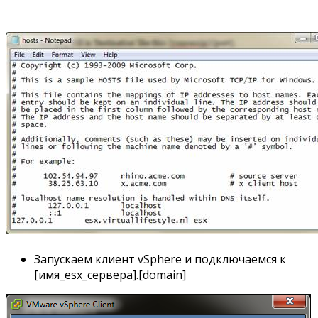
Запускаем клиент vSphere и подключаемся к
[имя_esx_сервера].[domain]