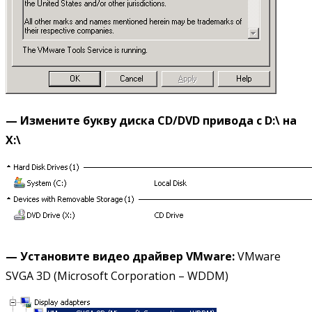
— Измените букву диска
CD/
DVD привода с
D:\ на
X:\
— Установите видео драйвер
VMware
:
VMware
SVGA 3D (Microsoft Corporation – WDDM)