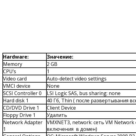
Hardware
:
Значение:
Memory
2 GB
CPU’s
1
Video card
Auto-detect video settings
VMCI device
None
SCSI Controller 0
LSI Logic SAS, bus sharing: none
Hard disk 1
40 Гб, Thin ( после развертывания вс
CD/DVD Drive 1
Client Device
Floppy Drive 1
Удалить
Network Adapter
VMXNET3, network: сеть VM Network 
1
включения в домен)