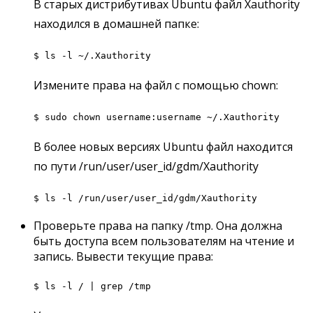
В старых дистрибутивах Ubuntu файл Xauthority
находился в домашней папке:
$ ls -l ~/.Xauthority
Измените права на файл с помощью chown:
$ sudo chown username:username ~/.Xauthority
В более новых версиях Ubuntu файл находится
по пути /run/user/user_id/gdm/Xauthority
$ ls -l /run/user/user_id/gdm/Xauthority
Проверьте права на папку /tmp. Она должна
быть доступа всем пользователям на чтение и
запись. Вывести текущие права:
$ ls -l / | grep /tmp