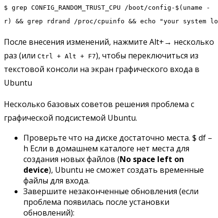
$ grep CONFIG_RANDOM_TRUST_CPU /boot/config-$(uname -
r) && grep rdrand /proc/cpuinfo && echo "your system lo
После внесения изменений, нажмите Alt+→ несколько
раз (или
), чтобы переключиться из
Ctrl + Alt + F7
текстовой консоли на экран графического входа в
Ubuntu
Несколько базовых советов решения проблема с
графической подсистемой Ubuntu.
Проверьте что на диске достаточно места. $ df –
h Если в домашнем каталоге нет места для
создания новых файлов (
No space left on
device
), Ubuntu не сможет создать временные
файлы для входа.
Завершите незаконченные обновления (если
проблема появилась после установки
обновлений):