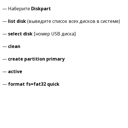
— Наберите
Diskpart
—
list
disk
(выведите список всех дисков в системе)
—
select disk
[номер USB диска]
—
clean
—
create partition primary
—
active
—
format fs=fat32 quick