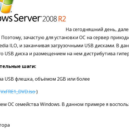
На сегодняшний день, дале
 Поэтому, зачастую для установки ОС на сервер приход
Media ILO, и заканчивая загрузочными USB дисками. В да
о USB диска и размещением на нем дистрибутива гиперв
тельные шаги:
а USB флешка, объёмом 2GB или более
VxFRE1_DVD.iso
)
м ОС семейства Windows. В данном примере я воспольз
тора