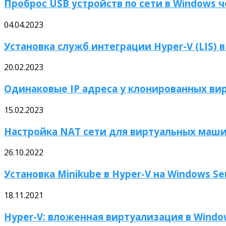
Проброс USB устройств по сети в Windows че
04.04.2023
Установка служб интеграции Hyper-V (LIS) в
20.02.2023
Одинаковые IP адреса у клонированных ви
15.02.2023
Настройка NAT сети для виртуальных маши
26.10.2022
Установка Minikube в Hyper-V на Windows Se
18.11.2021
Hyper-V: вложенная виртуализация в Window