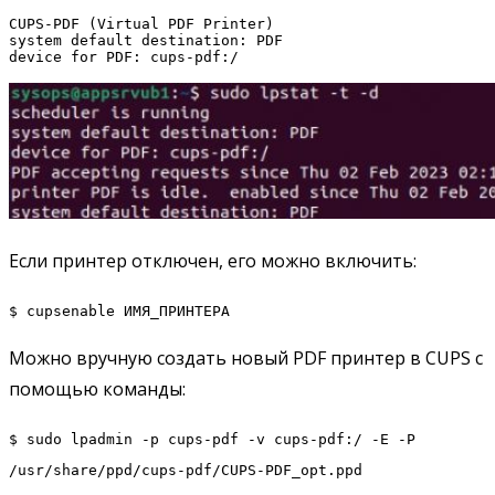
CUPS-PDF (Virtual PDF Printer)

system default destination: PDF

device for PDF: cups-pdf:/
Если принтер отключен, его можно включить:
$ cupsenable ИМЯ_ПРИНТЕРА
Можно вручную создать новый PDF принтер в CUPS с
помощью команды:
$ sudo lpadmin -p cups-pdf -v cups-pdf:/ -E -P
/usr/share/ppd/cups-pdf/CUPS-PDF_opt.ppd