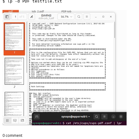
$ lp -d PDF testfile.txt
0 comment