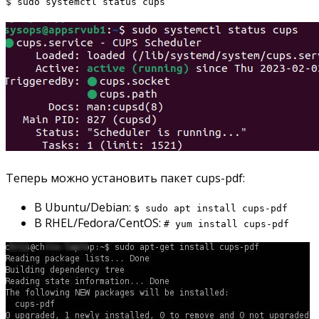
$ sudo systemctl status cups
Теперь можно установить пакет cups-pdf:
В Ubuntu/Debian:
$ sudo apt install cups-pdf
В RHEL/Fedora/CentOS:
# yum install cups-pdf