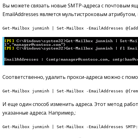
Вы можете связать новые SMTP-адреса с почтовым 
EmailAddresses является мультистроковым атрибутом,
Get-Mailbox junminh | Set-Mailbox -EmailAddresses @{add
Соответственно, удалить прокси-адреса можно с по
Get-Mailbox junminh | Set-Mailbox -EmailAddresses @{rem
И еще один способ изменить адреса. Этот метод работ
указанные адреса. Например,:
Get-Mailbox junminh | Set-Mailbox -EmailAddresses SMTP: