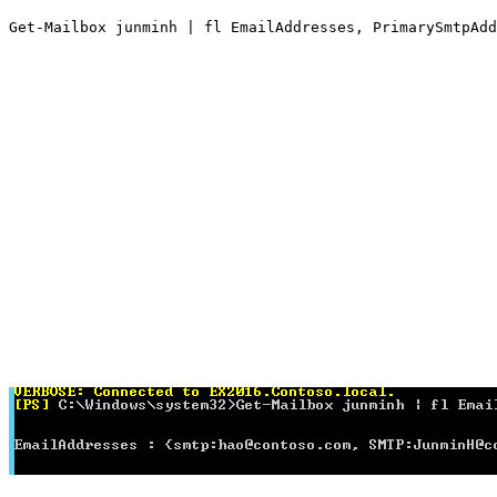
Get-Mailbox junminh | fl EmailAddresses, PrimarySmtpAdd