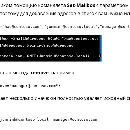
ящиком помощью командлета
Set-Mailbox
с параметром E
 поэтому для добавления адресов в список вам нужно 
=”hao@contoso.com","junminh@contoso.local",”manager@cont
мощью метода
remove
, например:
ove="manager@contoso.com"}
ает несколько иначе: он полностью удаляет исходный с
junminh@contoso.local, manager@contoso.com