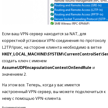
Если ваш VPN-сервер находится за NAT, для
корректной установки VPN-соединения по протоколу
L2TP/ipsec, на стороне клиента необходимо в ветке
HKEY_LOCAL_MACHINE\SYSTEM\CurrentControlSet\Serv
создать ключ с именем
AssumeUDPEncapsulationContextOnSendRule
и
значением 2.
На этом все. Теперь, когда у вас имеется
настроенный VPN-сервер, вы можете подключиться к
нему с помощью VPN-клиента.
9 комментариев