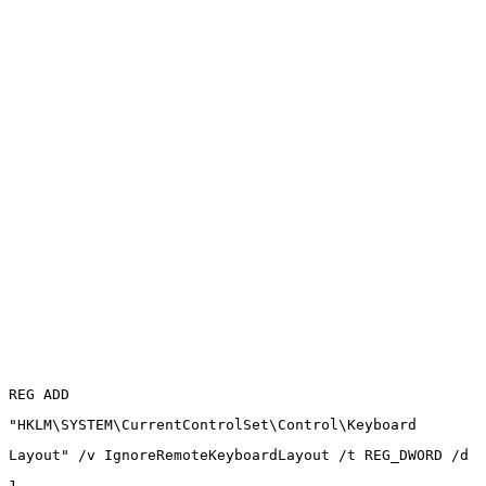
REG ADD
"HKLM\SYSTEM\CurrentControlSet\Control\Keyboard
Layout" /v IgnoreRemoteKeyboardLayout /t REG_DWORD /d
1