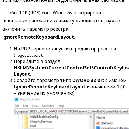
Чтобы RDP (RDS) хост Windows игнорировал
локальные раскладки клавиатуры клиентов, нужно
включить параметр реестра
IgnoreRemoteKeyboardLayout
.
На RDP сервере запустите редактор реестра
(
).
regedit.exe
Перейдите в раздел
HKLM\System\CurrentControlSet\Control\Keybo
Layout
.
Создайте параметр типа
DWORD 32-bit
с именем
IgnoreRemoteKeyboardLayout
и значением
1
( 0
– значение по умолчанию);