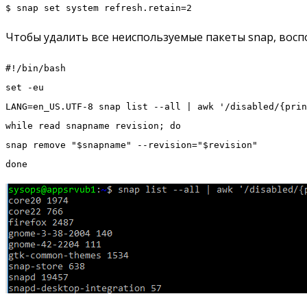
$ snap set system refresh.retain=2
Чтобы удалить все неиспользуемые пакеты snap, восп
#!/bin/bash
set -eu
LANG=en_US.UTF-8 snap list --all | awk '/disabled/{prin
while read snapname revision; do
snap remove "$snapname" --revision="$revision"
done