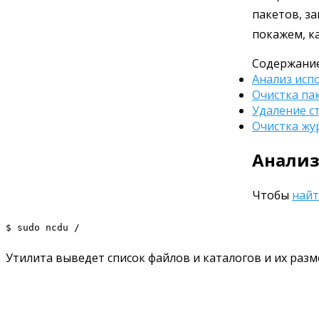
пакетов, за
покажем, к
Содержание
Анализ исп
Очистка па
Удаление с
Очистка жу
Анализ
Чтобы
найт
$ sudo ncdu /
Утилита выведет список файлов и каталогов и их разм