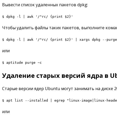
Вывести список удаленных пакетов dpkg:
$ dpkg -l | awk '/^rc/ {print $2}'
Чтобы удалить файлы таких пакетов, выполните кома
$ dpkg -l | awk '/^rc/ {print $2}' | xargs dpkg --purge
или
$ aptitude purge ~c
Удаление старых версий ядра в U
Старые версии ядер Ubuntu могут занимать на диске 20
$ apt list --installed | egrep "linux-image|linux-heade
или