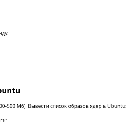
нду:
buntu
0-500 Мб). Вывести список образов ядер в Ubuntu:
rs"