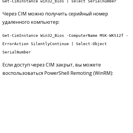
Get-CimInstance win32_bios | select Serialnumber
Через CIM можно получить серийный номер
удаленного компьютер:
Get-CimInstance Win32_Bios -ComputerName MSK-WKS12f -
ErrorAction SilentlyContinue | Select-Object
SerialNumber
Если доступ через CIM закрыт, вы можете
воспользоваться PowerShell Remoting (WinRM):