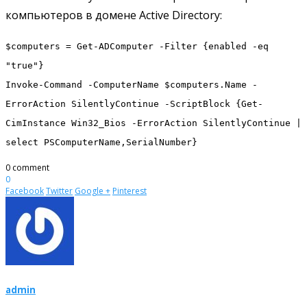
компьютеров в домене Active Directory:
$computers = Get-ADComputer -Filter {enabled -eq
"true"}
Invoke-Command -ComputerName $computers.Name -
ErrorAction SilentlyContinue -ScriptBlock {Get-
CimInstance Win32_Bios -ErrorAction SilentlyContinue |
select PSComputerName,SerialNumber}
0 comment
0
Facebook
Twitter
Google +
Pinterest
admin