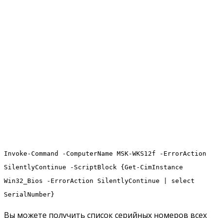
Invoke-Command -ComputerName MSK-WKS12f -ErrorAction
SilentlyContinue -ScriptBlock {Get-CimInstance
Win32_Bios -ErrorAction SilentlyContinue | select
SerialNumber}
Вы можете получить список серийных номеров всех