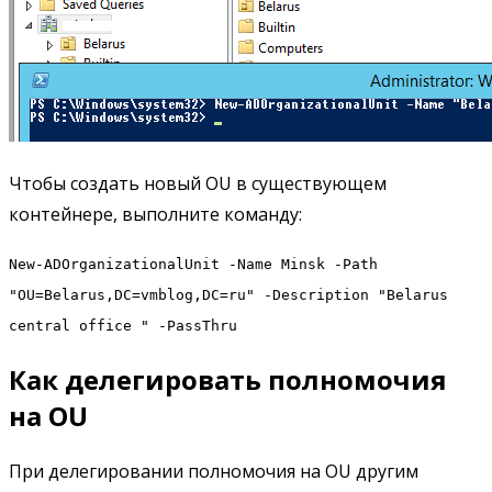
Чтобы создать новый OU в существующем
контейнере, выполните команду:
New-ADOrganizationalUnit -Name Minsk -Path
"OU=Belarus,DC=vmblog,DC=ru" -Description "Belarus
central office " -PassThru
Как делегировать полномочия
на OU
При делегировании полномочия на OU другим