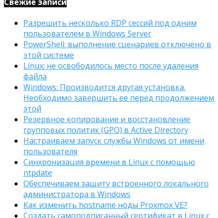
Свежие записи
Разрешить несколько RDP сессий под одним
пользователем в Windows Server
PowerShell: выполнение сценариев отключено в
этой системе
Linux: не освободилось место после удаления
файла
Windows: Производится другая установка.
Необходимо завершить ее перед продолжением
этой
Резервное копирование и восстановление
групповых политик (GPO) в Active Directory
Настраиваем запуск службы Windows от имени
пользователя
Синхронизация времени в Linux с помощью
ntpdate
Обеспечиваем защиту встроенного локального
администратора в Windows
Как изменить hostname ноды Proxmox VE?
Создать самоподписанный сертификат в Linux с