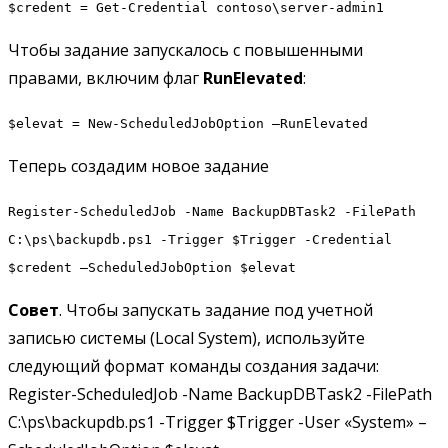
$credent = Get-Credential contoso\server-admin1
Чтобы задание запускалось с повышенными
правами, включим флаг
RunElevated
:
$elevat = New-ScheduledJobOption –RunElevated
Теперь создадим новое задание
Register-ScheduledJob -Name BackupDBTask2 -FilePath
C:\ps\backupdb.ps1 -Trigger $Trigger -Credential
$credent –ScheduledJobOption $elevat
Совет
. Чтобы запускать задание под учетной
записью системы (Local System), используйте
следующий формат команды создания задачи:
Register-ScheduledJob -Name BackupDBTask2 -FilePath
C:\ps\backupdb.ps1 -Trigger $Trigger -User «System» –