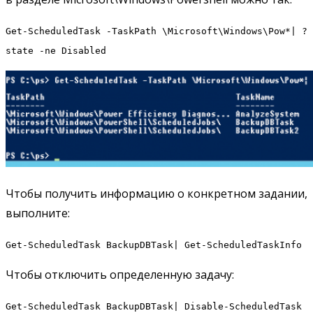
Get-ScheduledTask -TaskPath \Microsoft\Windows\Pow*| ?
state -ne Disabled
Чтобы получить информацию о конкретном задании,
выполните:
Get-ScheduledTask BackupDBTask| Get-ScheduledTaskInfo
Чтобы отключить определенную задачу:
Get-ScheduledTask BackupDBTask| Disable-ScheduledTask