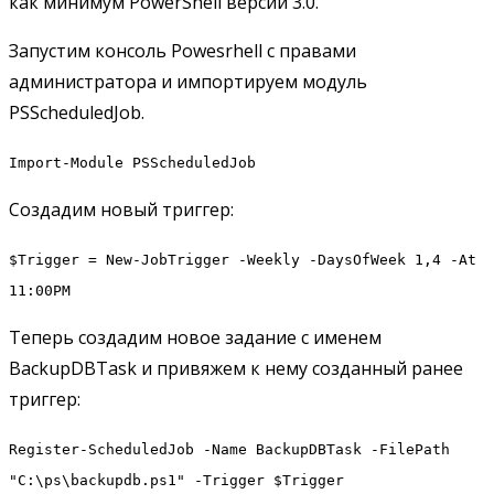
как минимум PowerShell версии 3.0.
Запустим консоль Powesrhell с правами
администратора и импортируем модуль
PSScheduledJob.
Import-Module PSScheduledJob
Создадим новый триггер:
$Trigger = New-JobTrigger -Weekly -DaysOfWeek 1,4 -At
11:00PM
Теперь создадим новое задание с именем
BackupDBTask и привяжем к нему созданный ранее
триггер:
Register-ScheduledJob -Name BackupDBTask -FilePath
"C:\ps\backupdb.ps1" -Trigger $Trigger