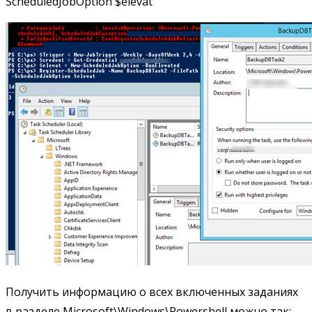
ScheduledJobOption $elevat
Получить информацию о всех включенных заданиях
в разделе Microsoft\Windows\Powershell можно так: