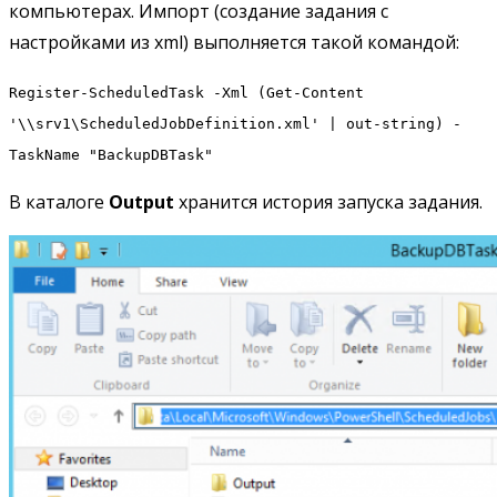
компьютерах. Импорт (создание задания с
настройками из xml) выполняется такой командой:
Register-ScheduledTask -Xml (Get-Content
'\\srv1\ScheduledJobDefinition.xml' | out-string) -
TaskName "BackupDBTask"
В каталоге
Output
хранится история запуска задания.