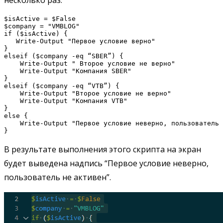
$isActive = $False

$company = "VMBLOG"

if ($isActive) {

   Write-Output "Первое условие верно"

}

elseif ($company -eq “SBER”) {

    Write-Output " Второе условие не верно"

    Write-Output "Компания SBER"

}

elseif ($company -eq “VTB”) {

    Write-Output "Второе условие не верно"

    Write-Output "Компания VTB"

}

else {

    Write-Output "Первое условие неверно, пользователь 
В результате выполнения этого скрипта на экран
будет выведена надпись “Первое условие неверно,
пользователь не активен”.