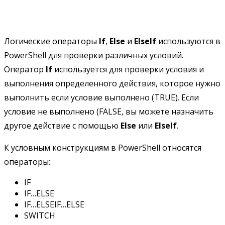
Логические операторы
If
,
Else
и
ElseIf
используются в
PowerShell для проверки различных условий.
Оператор
If
используется для проверки условия и
выполнения определенного действия, которое нужно
выполнить если условие выполнено (TRUE). Если
условие не выполнено (FALSE, вы можете назначить
другое действие с помощью
Else
или
ElseIf
.
К условным конструкциям в PowerShell относятся
операторы:
IF
IF…ELSE
IF…ELSEIF…ELSE
SWITCH