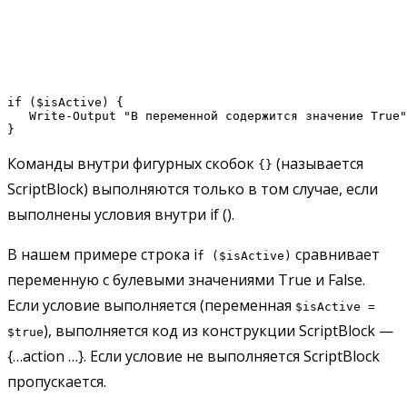
if ($isActive) {

   Write-Output "В переменной содержится значение True"

Команды внутри фигурных скобок
(называется
{}
ScriptBlock) выполняются только в том случае, если
выполнены условия внутри if ().
В нашем примере строка i
сравнивает
f ($isActive)
переменную с булевыми значениями True и False.
Если условие выполняется (переменная
$isActive =
), выполняется код из конструкции ScriptBlock —
$true
{…action …}. Если условие не выполняется ScriptBlock
пропускается.