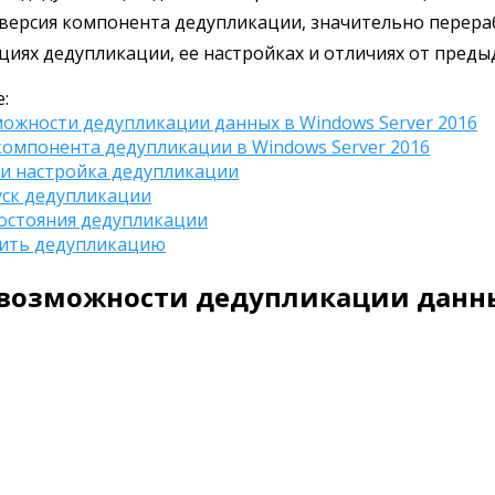
 версия компонента дедупликации, значительно перераб
циях дедупликации, ее настройках и отличиях от пред
:
ожности дедупликации данных в Windows Server 2016
компонента дедупликации в Windows Server 2016
и настройка дедупликации
уск дедупликации
остояния дедупликации
ить дедупликацию
возможности дедупликации данных