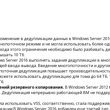
изменение в дедупликации данных в Windows Server 20
однопоточном режиме и не могла использовать более од
хода этого ограничения необходимо было разбивать ди
ышать 10 Тб.
s Server 2016 выполнять задания дедупликации в мно
дей ввода-вывода. Введение многопоточности и других
опоточная дедупликация повышает производительность 
 можете использовать дедупликацию для тома до 64 ТБ
б.
ний резервного копирования.
В Windows Server 2012
. Дедупликация непрерывно работающей ВМ не поддерж
ла использовать VSS, соответственно, стала поддержив
икации.В Windows Server 2016 добавлен еще третий тип