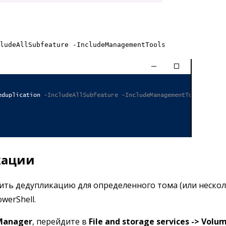
ludeAllSubfeature -IncludeManagementTools
кации
ь дедупликацию для определенного тома (или нескольк
erShell.
Manager
, перейдите в
File and storage services -> Volu