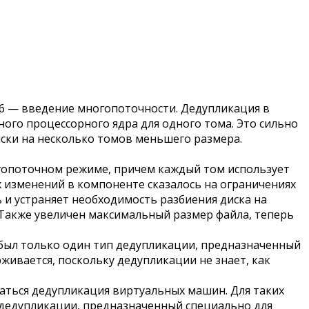
16 — введение многопоточности. Дедупликация в
ного процессорного ядра для одного тома. Это сильно
ски на несколько томов меньшего размера.
гопоточном режиме, причем каждый том использует
 изменений в компоненте сказалось на ограничениях
и устраняет необходимость разбиения диска на
. Также увеличен максимальный размер файла, теперь
 был только один тип дедупликации, предназначенный
ивается, поскольку дедупликации не знает, как
аться дедупликация виртуальных машин. Для таких
 дедупликации, предназначенный специально для