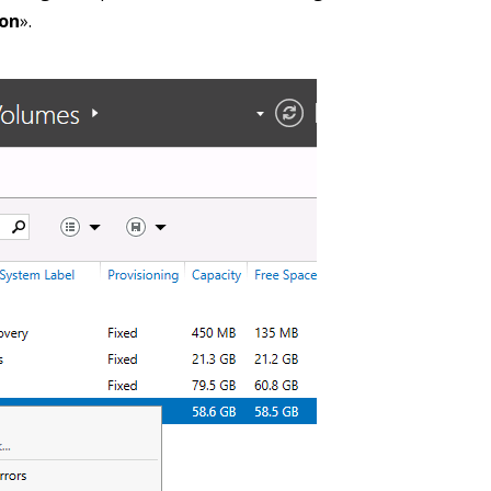
ion
».