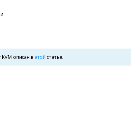
ки
у KVM описан в
этой
статье.