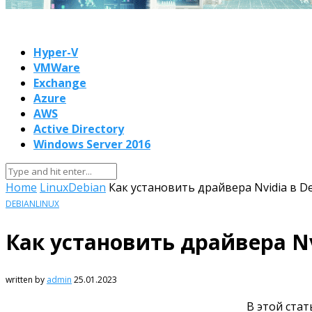
Hyper-V
VMWare
Exchange
Azure
AWS
Active Directory
Windows Server 2016
Home
Linux
Debian
Как установить драйвера Nvidia в D
DEBIAN
LINUX
Как установить драйвера Nv
written by
admin
25.01.2023
В этой стат