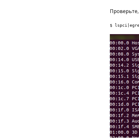
Проверьте,
$ lspci|egr