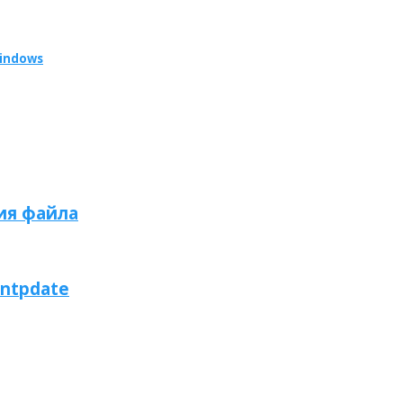
indows
ния файла
ntpdate