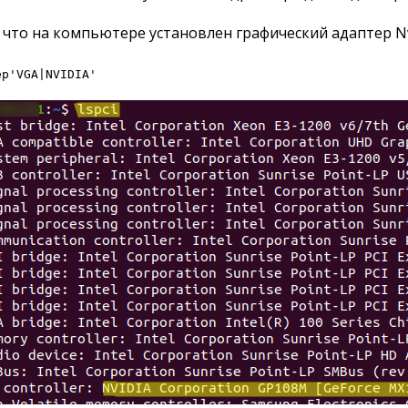
 что на компьютере установлен графический адаптер Nv
ep'VGA|NVIDIA'