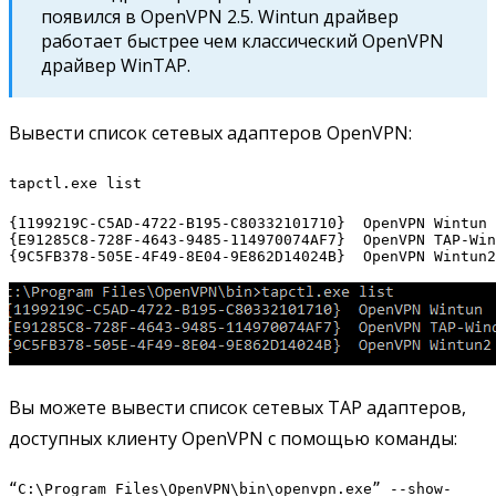
появился в OpenVPN 2.5. Wintun драйвер
работает быстрее чем классический OpenVPN
драйвер WinTAP.
Вывести список сетевых адаптеров OpenVPN:
tapctl.exe list
{1199219C-C5AD-4722-B195-C80332101710}  OpenVPN Wintun

{E91285C8-728F-4643-9485-114970074AF7}  OpenVPN TAP-Win
{9C5FB378-505E-4F49-8E04-9E862D14024B}  OpenVPN Wintun2
Вы можете вывести список сетевых TAP адаптеров,
доступных клиенту OpenVPN с помощью команды:
“C:\Program Files\OpenVPN\bin\openvpn.exe” --show-