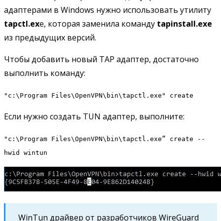
адаптерами в Windows нужно использовать утилиту
tapctl.ex
e, которая заменила команду
tapinstall.exe
из предыдущих версий.
Чтобы добавить новый TAP адаптер, достаточно
выполнить команду:
"c:\Program Files\OpenVPN\bin\tapctl.exe" create
Если нужно создать TUN адаптер, выполните:
"c:\Program Files\OpenVPN\bin\tapctl.exe” create --
hwid wintun
WinTun драйвер от разработчиков WireGuard