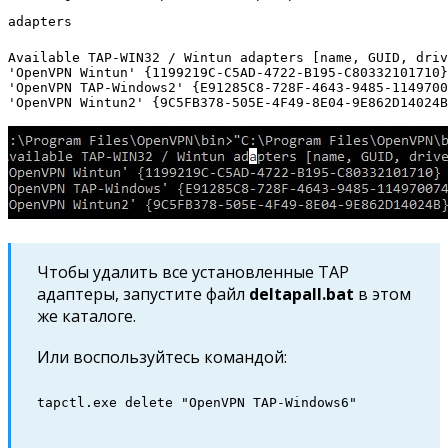
adapters
Available TAP-WIN32 / Wintun adapters [name, GUID, driv
'OpenVPN Wintun' {1199219C-C5AD-4722-B195-C80332101710}
'OpenVPN TAP-Windows2' {E91285C8-728F-4643-9485-1149700
Чтобы удалить все установленные TAP
адаптеры, запустите файл
deltapall
.
bat
в этом
же каталоге.
Или воспользуйтесь командой:
tapctl.exe delete "OpenVPN TAP-Windows6"