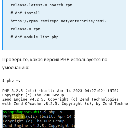
release-latest-8.noarch.rpm
# dnf install
https://rpms.remirepo.net/enterprise/remi-
release-8.rpm
# dnf module list php
Проверьте, какая версия PHP используется по
умолчанию:
$ php –v
PHP 8.2.5 (cli) (built: Apr 14 2023 04:27:02) (NTS)

Copyright (c) The PHP Group

Zend Engine v4.2.5, Copyright (c) Zend Technologies

with Zend OPcache v8.2.5, Copyright (c), by Zend Techno