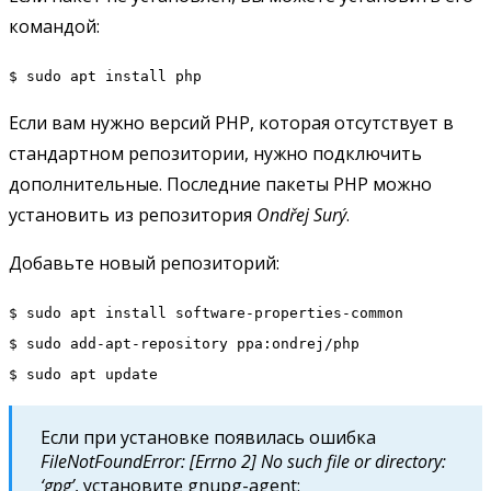
командой:
$ sudo apt install php
Если вам нужно версий PHP, которая отсутствует в
стандартном репозитории, нужно подключить
дополнительные. Последние пакеты PHP можно
установить из репозитория
Ondřej Surý
.
Добавьте новый репозиторий:
$ sudo apt install software-properties-common
$ sudo add-apt-repository ppa:ondrej/php
$ sudo apt update
Если при установке появилась ошибка
FileNotFoundError: [Errno 2] No such file or directory:
‘gpg’
, установите gnupg-agent: