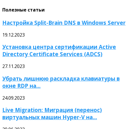
Полезные статьи
Настройка Split-Brain DNS в Windows Server
19.12.2023
Установка центра сертификации Active
Directory Certificate Services (ADCS)
27.11.2023
Убрать лишнюю раскладка клавиатуры в
окне RDP на...
24.09.2023
Live Migration: Миграция (перенос)
виртуальных машин Hyper-V на...