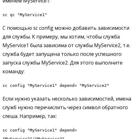
именем MyService1:
sc qc "MyService1"
С помощью sc config можно добавить зависимости
для службы. К примеру, мы хотим, чтобы служба
MyService1 была зависима от службы MyService2, т.е.
служба будет запущена только после успешного
запуска службы MyService2. Для этого выполните
команду:
sc config "MyService1" depend= "MyService2"
Если нужно указать несколько зависимостей, имена
служб нужно перечислить через символ обратного
слеша. Например, так:
sc config "MyService1" depend=
"MyService2"/"MyService3"