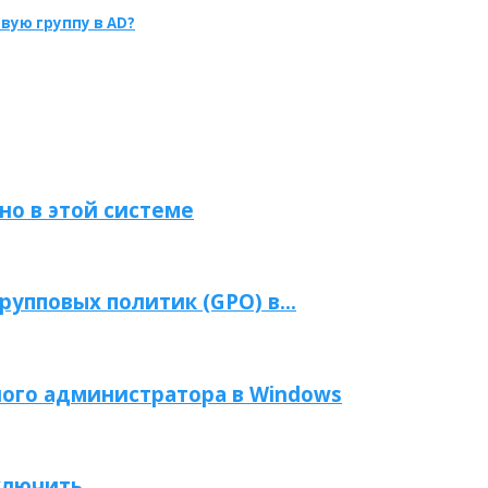
овую группу в AD?
но в этой системе
упповых политик (GPO) в...
ого администратора в Windows
ключить...