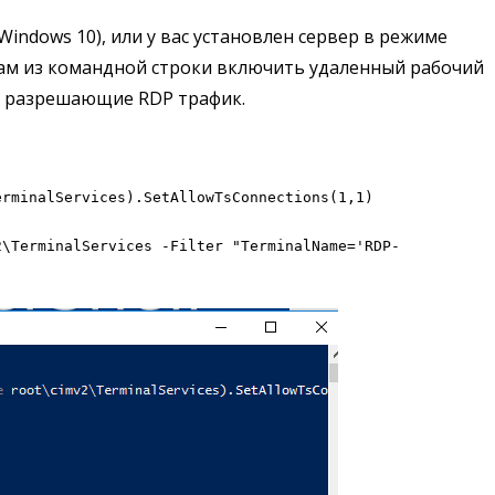
 Windows 10), или у вас установлен сервер в режиме
 вам из командной строки включить удаленный рабочий
, разрешающие RDP трафик.
erminalServices).SetAllowTsConnections(1,1)
2\TerminalServices -Filter "TerminalName='RDP-