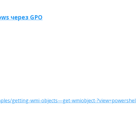
ows через GPO
amples/getting-wmi-objects—get-wmiobject-?view=powershel