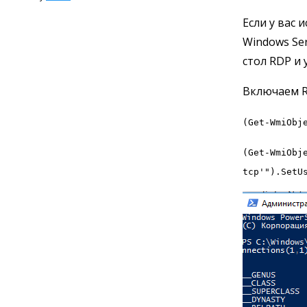
Если у вас 
Windows Se
стол RDP и
Включаем R
(Get-WmiObj
(Get-WmiObj
tcp'").SetU