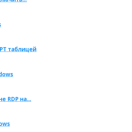
s
GPT таблицей
ndows
 RDP на...
dows