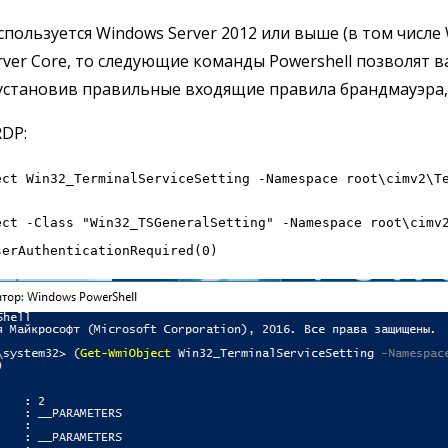
используется Windows Server 2012 или выше (в том числе
rver Core, то следующие команды Powershell позволят
 установив правильные входящие правила брандмауэра
DP:
ect Win32_TerminalServiceSetting -Namespace root\cimv2\T
ect -Class "Win32_TSGeneralSetting" -Namespace root\cimv
serAuthenticationRequired(0)