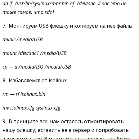
dd
if=/usr/lib/syslinux/mbr.bin of=/dev/sdc # sdc это не
тоже самое, что sdc1
7. Монтируем USB флешку и копируем на нее файлы:
mkdir
/media/USB
mount
/dev/sdc1 /media/USB
cp
— a /media/ISO /media/USB
8. Избавляемся от isolinux:
rm
— rf isolinux.bin
mv
isolinux.cfg syslinux.cfg
9. В принципе все, нам осталось отмонтировать
нашу флешку, вставить ее в сервер и попробовать
загрузится с нее. В моем случае появилась проблема,