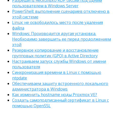
Разрешить несколько RDP сессий под одним
пользователем в Windows Server
PowerShell: выполнение сценариев отключено в
этой системе
Linux: не освободилось место после удаления
файла
Windows: Производится другая установка.
Необходимо завершить ее перед продолжением
этой
Резервное копирование и восстановление
групповых политик (GPO) в Active Directory
Настраиваем запуск службы Windows от имени
пользователя
Синхронизация времени в Linux с помощью
ntpdate
Обеспечиваем защиту встроенного локального
администратора в Windows
Как изменить hostname ноды Proxmox VE?
Создать самоподписанный сертификат в Linux с
помощью OpenSSL