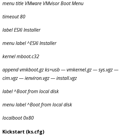
menu
title VMware VMvisor Boot Menu
timeout
80
label
ESXi Installer
menu
label ^ESXi Installer
kernel
mboot.c32
append
vmkboot.gz ks=usb — vmkernel.gz — sys.vgz —
cim.vgz — ienviron.vgz — install.vgz
label
^Boot from local disk
menu
label ^Boot from local disk
localboot
0x80
Kickstart (ks.cfg)