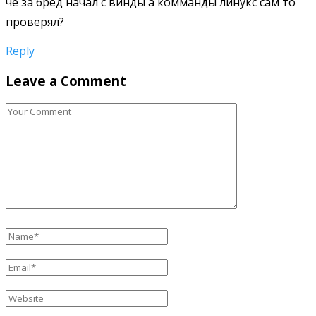
че за бред начал с винды а комманды линукс сам то
проверял?
Reply
Leave a Comment