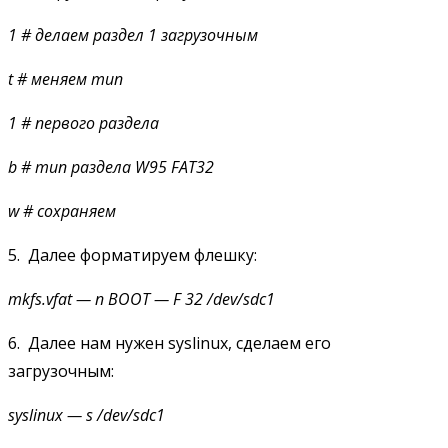
1 # делаем раздел 1 загрузочным
t
# меняем тип
1 # первого раздела
b
# тип раздела W95 FAT32
w
# сохраняем
5. Далее форматируем флешку:
mkfs.vfat
— n BOOT — F 32 /dev/sdc1
6. Далее нам нужен syslinux, сделаем его
загрузочным:
syslinux
— s /dev/sdc1