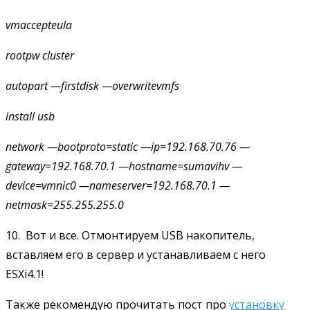
vmaccepteula
rootpw
cluster
autopart
—firstdisk —overwritevmfs
install
usb
network
—bootproto=static —ip=192.168.70.76 —
gateway=192.168.70.1 —hostname=sumavihv —
device=vmnic0 —nameserver=192.168.70.1 —
netmask=255.255.255.0
10. Вот и все. Отмонтируем USB накопитель,
вставляем его в сервер и устанавливаем с него
ESXi4.1!
Также рекомендую прочитать пост про
установку