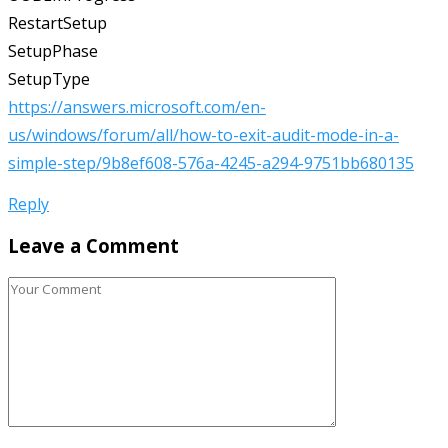
RestartSetup
SetupPhase
SetupType
https://answers.microsoft.com/en-
us/windows/forum/all/how-to-exit-audit-mode-in-a-
simple-step/9b8ef608-576a-4245-a294-9751bb680135
Reply
Leave a Comment