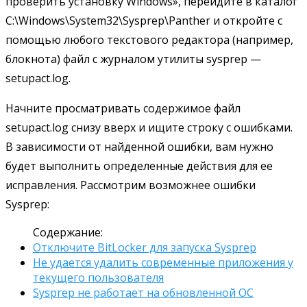
проверить установку Windows», перейдите в каталог
C:\Windows\System32\Sysprep\Panther и откройте с
помощью любого текстового редактора (например,
блокнота) файл с журналом утилиты sysprep —
setupact.log.
Начните просматривать содержимое файл
setupact.log снизу вверх и ищите строку с ошибками.
В зависимости от найденной ошибки, вам нужно
будет выполнить определенные действия для ее
исправления. Рассмотрим возможнее ошибки
Sysprep:
Содержание:
Отключите BitLocker для запуска Sysprep
Не удается удалить современные приложения у
текущего пользователя
Sysprep не работает на обновленной ОС