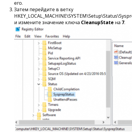
его.
Затем перейдите в ветку
HKEY_LOCAL_MACHINE\SYSTEM\Setup\Status\Syspr
и измените значение ключа
CleanupState
на
7
.