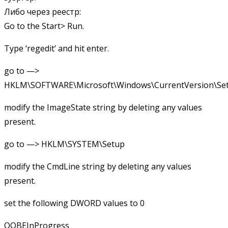
Либо через реестр:
Go to the Start> Run.
Type ‘regedit’ and hit enter.
go to —>
HKLM\SOFTWARE\Microsoft\Windows\CurrentVersion\Set
modify the ImageState string by deleting any values
present.
go to —> HKLM\SYSTEM\Setup
modify the CmdLine string by deleting any values
present.
set the following DWORD values to 0
OOBEInProgress