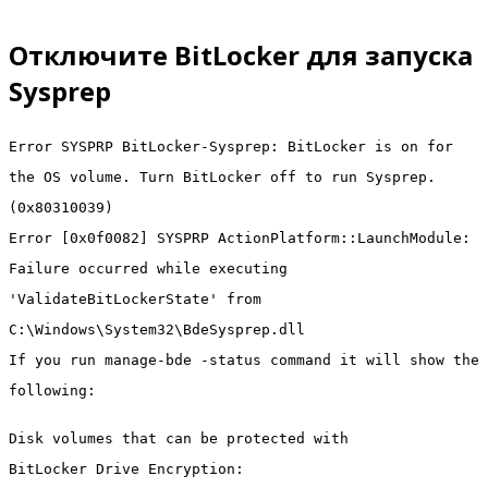
Отключите BitLocker для запуска
Sysprep
Error SYSPRP BitLocker-Sysprep: BitLocker is on for
the OS volume. Turn BitLocker off to run Sysprep.
(0x80310039)
Error [0x0f0082] SYSPRP ActionPlatform::LaunchModule:
Failure occurred while executing
'ValidateBitLockerState' from
C:\Windows\System32\BdeSysprep.dll
If you run manage-bde -status command it will show the
following:
Disk volumes that can be protected with
BitLocker Drive Encryption: