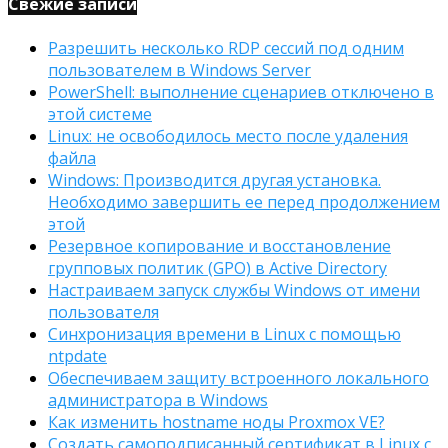
Свежие записи
Разрешить несколько RDP сессий под одним
пользователем в Windows Server
PowerShell: выполнение сценариев отключено в
этой системе
Linux: не освободилось место после удаления
файла
Windows: Производится другая установка.
Необходимо завершить ее перед продолжением
этой
Резервное копирование и восстановление
групповых политик (GPO) в Active Directory
Настраиваем запуск службы Windows от имени
пользователя
Синхронизация времени в Linux с помощью
ntpdate
Обеспечиваем защиту встроенного локального
администратора в Windows
Как изменить hostname ноды Proxmox VE?
Создать самоподписанный сертификат в Linux с