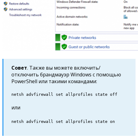
Совет
. Также вы можете включить/
отключить брандмауэр Windows с помощью
PowerShell или такими командами:
netsh advfirewall set allprofiles state off
или
netsh advfirewall set allprofiles state on