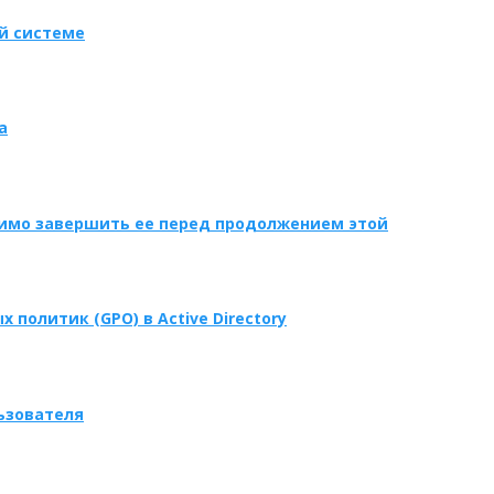
ой системе
а
димо завершить ее перед продолжением этой
политик (GPO) в Active Directory
ьзователя