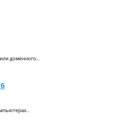
 или доменного…
16
компьютерах…