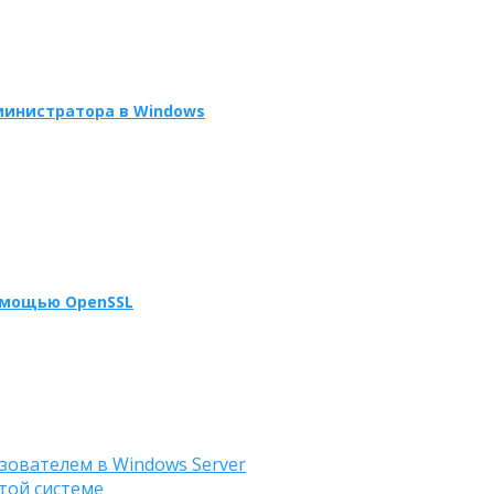
министратора в Windows
омощью OpenSSL
зователем в Windows Server
той системе