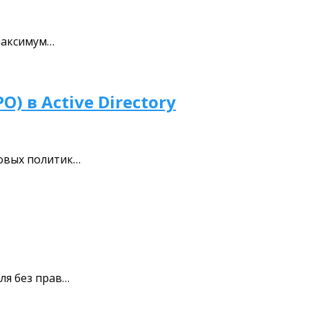
 максимум…
 в Active Directory
повых политик…
ля без прав…