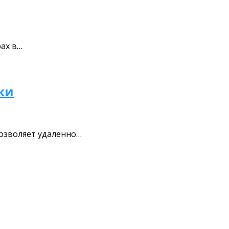
ах в…
ки
позволяет удаленно…