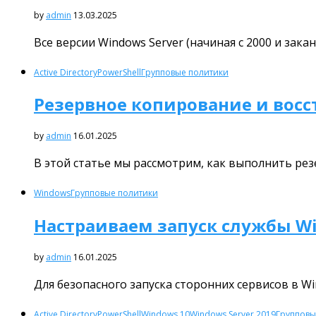
by
admin
13.03.2025
Все версии Windows Server (начиная с 2000 и з
Active Directory
PowerShell
Групповые политики
Резервное копирование и восст
by
admin
16.01.2025
В этой статье мы рассмотрим, как выполнить ре
Windows
Групповые политики
Настраиваем запуск службы W
by
admin
16.01.2025
Для безопасного запуска сторонних сервисов в 
Active Directory
PowerShell
Windows 10
Windows Server 2019
Групповы