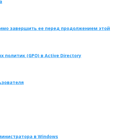
а
димо завершить ее перед продолжением этой
политик (GPO) в Active Directory
ьзователя
министратора в Windows