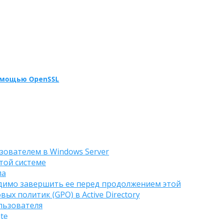
омощью OpenSSL
зователем в Windows Server
той системе
ла
одимо завершить ее перед продолжением этой
х политик (GPO) в Active Directory
льзователя
te