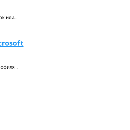
ok или…
crosoft
профиля…