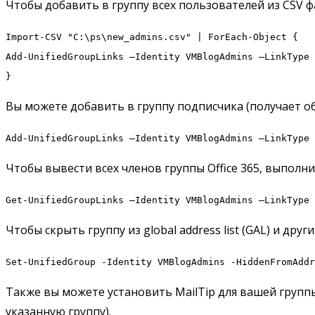
Чтобы добавить в группу всех пользователей из CSV ф
Import-CSV "C:\ps\new_admins.csv" | ForEach-Object {
Add-UnifiedGroupLinks –Identity VMBlogAdmins –LinkType 
}
Вы можете добавить в группу подписчика (получает об
Add-UnifiedGroupLinks –Identity VMBlogAdmins –LinkType 
Чтобы вывести всех членов группы Office 365, выполни
Get-UnifiedGroupLinks –Identity VMBlogAdmins –LinkType 
Чтобы скрыть группу из global address list (GAL) и др
Set-UnifiedGroup -Identity VMBlogAdmins -HiddenFromAddr
Также вы можете установить MailTip для вашей группы 
указанную группу).