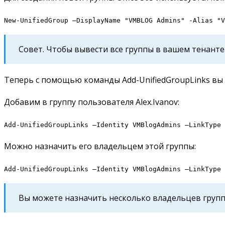
New-UnifiedGroup –DisplayName "VMBLOG Admins" -Alias "V
Совет. Чтобы вывести все группы в вашем тенанте
Теперь с помощью команды Add-UnifiedGroupLinks вы м
Добавим в группу пользователя Alex.Ivanov:
Add-UnifiedGroupLinks –Identity VMBlogAdmins –LinkType 
Можно назначить его владельцем этой группы:
Add-UnifiedGroupLinks –Identity VMBlogAdmins –LinkType 
Вы можете назначить несколько владельцев группы 