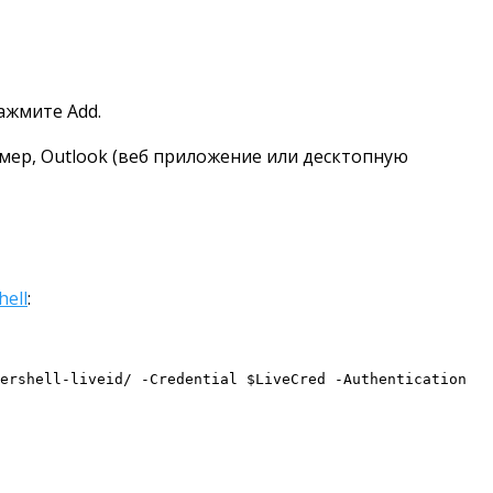
ажмите Add.
ример, Outlook (веб приложение или десктопную
hell
:
ershell-liveid/ -Credential $LiveCred -Authentication