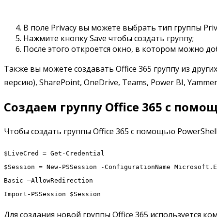
В поле Privacy вы можете выбрать тип группы Priva
Нажмите кнопку Save чтобы создать группу;
После этого откроется окно, в котором можно до
Также вы можете создавать Office 365 группу из други
версию), SharePoint, OneDrive, Teams, Power BI, Yammer 
Создаем группу Office 365 с помо
Чтобы создать группы Office 365 с помощью PowerShe
$LiveCred = Get-Credential
$Session = New-PSSession -ConfigurationName Microsoft.E
Basic –AllowRedirection
Import-PSSession $Session
Для создания новой группы Office 365 используется к