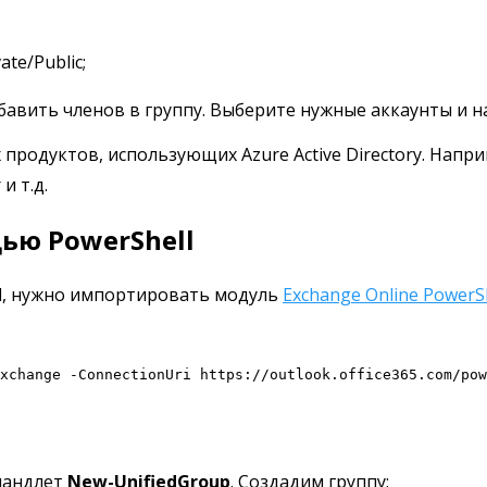
te/Public;
бавить членов в группу. Выберите нужные аккаунты и н
х продуктов, использующих Azure Active Directory. Нап
и т.д.
щью PowerShell
ll, нужно импортировать модуль
Exchange Online PowerS
xchange -ConnectionUri https://outlook.office365.com/pow
омандлет
New-UnifiedGroup
. Создадим группу: