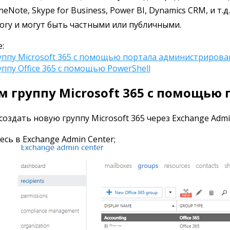
neNote, Skype for Business, Power BI, Dynamics CRM, и т.д
ctory и могут быть частными или публичными.
:
уппу Microsoft 365 с помощью портала администрирова
ппу Office 365 с помощью PowerShell
м группу Microsoft 365 с помощь
оздать новую группу Microsoft 365 через Exchange Admin 
сь в Exchange Admin Center;