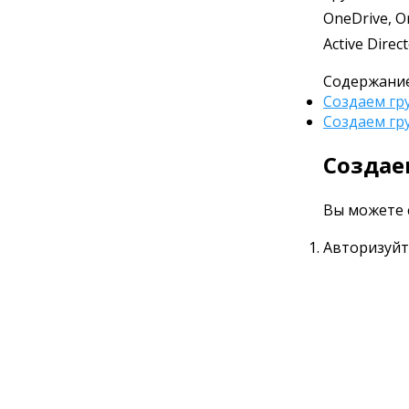
OneDrive, O
Active Dire
Содержание
Создаем гр
Создаем гру
Создае
Вы можете с
Авторизуйте