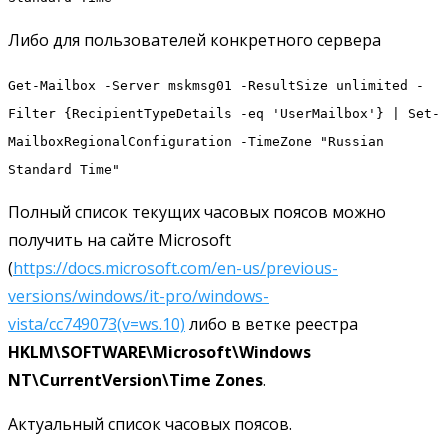
Либо для пользователей конкретного сервера
Get-Mailbox -Server mskmsg01 -ResultSize unlimited -
Filter {RecipientTypeDetails -eq 'UserMailbox'} | Set-
MailboxRegionalConfiguration -TimeZone "Russian
Standard Time"
Полный список текущих часовых поясов можно
получить на сайте Microsoft
(
https://docs.microsoft.com/en-us/previous-
versions/windows/it-pro/windows-
vista/cc749073(v=ws.10)
либо в ветке реестра
HKLM\SOFTWARE\Microsoft\Windows
NT\CurrentVersion\Time Zones
.
Актуальный список часовых поясов.