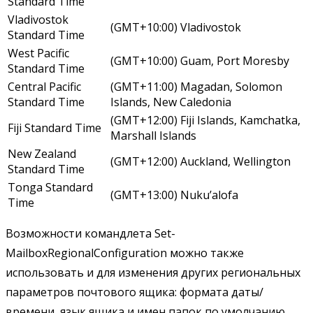
Standard Time
Vladivostok
(GMT+10:00) Vladivostok
Standard Time
West Pacific
(GMT+10:00) Guam, Port Moresby
Standard Time
Central Pacific
(GMT+11:00) Magadan, Solomon
Standard Time
Islands, New Caledonia
(GMT+12:00) Fiji Islands, Kamchatka,
Fiji Standard Time
Marshall Islands
New Zealand
(GMT+12:00) Auckland, Wellington
Standard Time
Tonga Standard
(GMT+13:00) Nuku’alofa
Time
Возможности командлета Set-
MailboxRegionalConfiguration можно также
использовать и для изменения других региональных
параметров почтового ящика: формата даты/
времени, язык ящика и имен папок по умолчанию