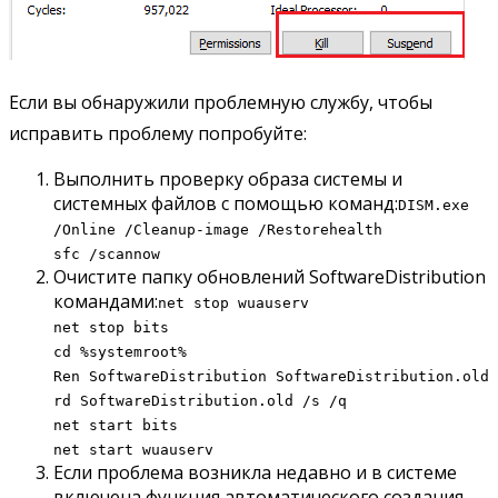
Если вы обнаружили проблемную службу, чтобы
исправить проблему попробуйте:
Выполнить проверку образа системы и
системных файлов с помощью команд:
DISM.exe
/Online /Cleanup-image /Restorehealth
sfc /scannow
Очистите папку обновлений SoftwareDistribution
командами:
net stop wuauserv
net stop bits
cd %systemroot%
Ren SoftwareDistribution SoftwareDistribution.old
rd SoftwareDistribution.old /s /q
net start bits
net start wuauserv
Если проблема возникла недавно и в системе
включена функция автоматического создания