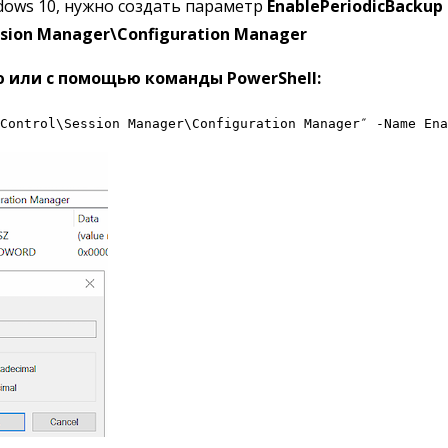
dows 10, нужно создать параметр
EnablePeriodicBackup
sion Manager\Configuration Manager
ю или с помощью команды PowerShell:
Control\Session Manager\Configuration Manager″ -Name Ena