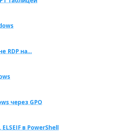
GPT таблицей
ndows
 RDP на...
dows
ows через GPO
 ELSEIF в PowerShell