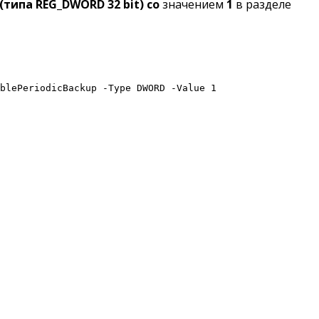
 (типа REG_DWORD 32 bit) со
значением
1
в разделе
blePeriodicBackup -Type DWORD -Value 1